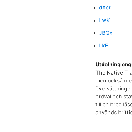
dAcr
LwK
JBQx
LkE
Utdelning eng
The Native Tra
men också mel
översättningen
ordval och sta
till en bred l
används britti