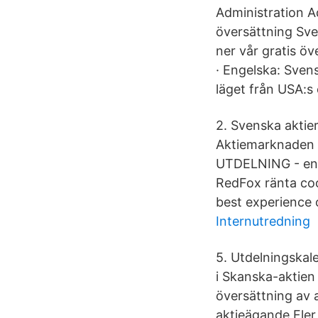
Administration A
översättning Sve
ner vår gratis ö
· Engelska: Sven
läget från USA:s 
2. Svenska aktie
Aktiemarknaden e
UTDELNING - eng
RedFox ränta coo
best experience 
Internutredning
5. Utdelningskal
i Skanska-aktien
översättning av a
aktieägande Fler