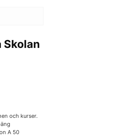
 Skolan
nen och kurser.
oäng
ion A 50