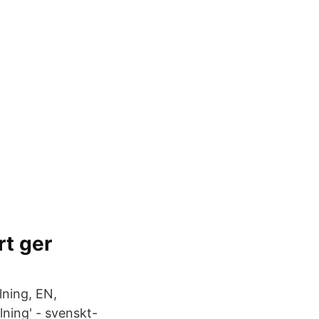
rt ger
lning, EN,
ning' - svenskt-