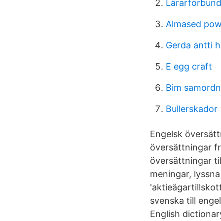
Lärarförbund
Almased pow
Gerda antti h
E egg craft
Bim samordna
Bullerskador
Engelsk översätt
översättningar fr
översättningar ti
meningar, lyssna
'aktieägartillsko
svenska till enge
English dictiona