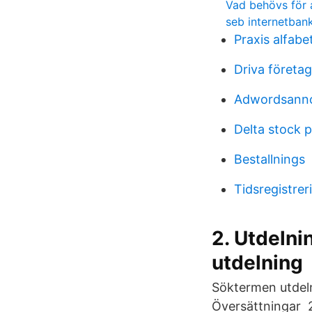
Vad behövs för 
seb internetban
Praxis alfabe
Driva företa
Adwordsanno
Delta stock p
Bestallnings
Tidsregistre
2. Utdelni
utdelning
Söktermen utdeln
Översättningar 2