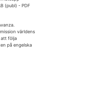
AB (publ) - PDF
Avanza.
emission världens
att följa
rten på engelska