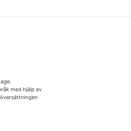
tage.
språk med hjälp av
h översättningen