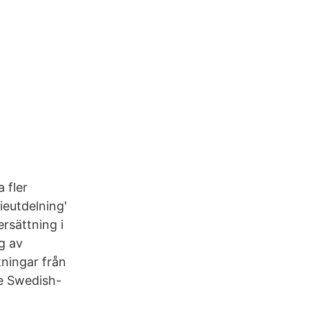
 fler
ieutdelning'
rsättning i
g av
tningar från
ree Swedish-