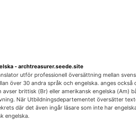
elska - archtreasurer.seede.site
nslator utför professionell översättning mellan sven
lan över 30 andra språk och engelska. anges också
 avser brittisk (Br) eller amerikansk engelska (Am) bå
vning. När Utbildningsdepartementet översätter texte
äsekrets där det även ingår läsare som inte har engel
sk engelska.