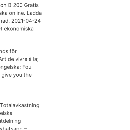
ion B 200 Gratis
ska online. Ladda
tnad. 2021-04-24
det ekonomiska
nds för
t de vivre à la;
engelska; Fou
 give you the
 Totalavkastning
elska
utdelning
 whatsapp –