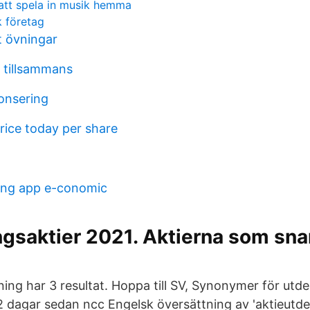
att spela in musik hemma
k företag
t övningar
g tillsammans
nsering
rice today per share
ring app e-conomic
ngsaktier 2021. Aktierna som sna
ing har 3 resultat. Hoppa till SV, Synonymer för utde
 dagar sedan ncc Engelsk översättning av 'aktieutdel