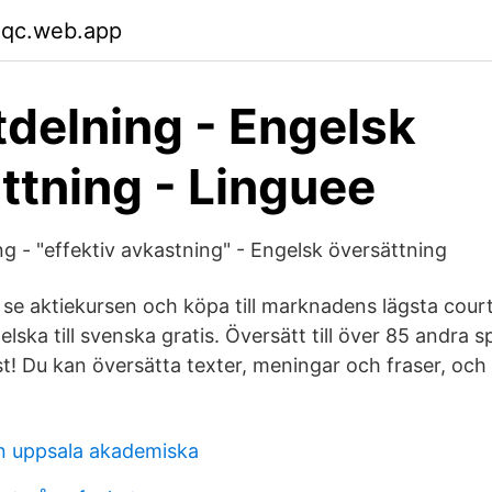
aqc.web.app
tdelning - Engelsk
ttning - Linguee
ng - "effektiv avkastning" - Engelsk översättning
t se aktiekursen och köpa till marknadens lägsta cour
lska till svenska gratis. Översätt till över 85 andra 
st! Du kan översätta texter, meningar och fraser, oc
n uppsala akademiska