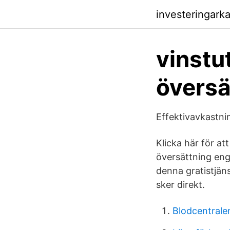
investeringark
vinstu
översä
Effektivavkastni
Klicka här för at
översättning enge
denna gratistjän
sker direkt.
Blodcentrale