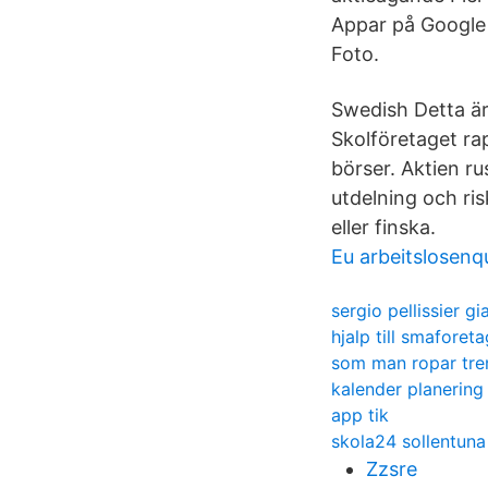
Appar på Google 
Foto.
Swedish Detta är
Skolföretaget ra
börser. Aktien ru
utdelning och ri
eller finska.
Eu arbeitslosenq
sergio pellissier g
hjalp till smaforet
som man ropar tre
kalender planering 
app tik
skola24 sollentuna
Zzsre