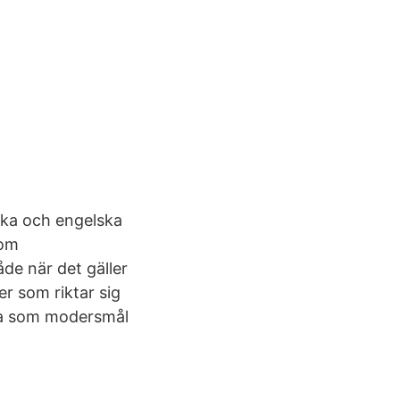
ska och engelska
 om
de när det gäller
r som riktar sig
ska som modersmål