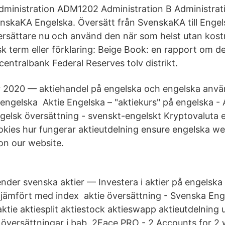
dministration ADM1202 Administration B Administrat
nskaKA Engelska. Översätt från SvenskaKA till Engel
versättare nu och använd den när som helst utan kos
sk term eller förklaring: Beige Book: en rapport om 
centralbank Federal Reserves tolv distrikt.
r 2020 — aktiehandel på engelska och engelska anvä
ngelska Aktie Engelska – "aktiekurs" på engelska - Ar
elsk översättning - svenskt-engelskt Kryptovaluta 
kies hur fungerar aktieutdelning ensure engelska we
on our website.
ender svenska aktier — Investera i aktier på engelska
 jämfört med index aktie översättning - Svenska Eng
ktie aktiesplit aktiestock aktieswapp aktieutdelning 
 översättningar i bab. 2Face PRO - 2 Accounts for 2