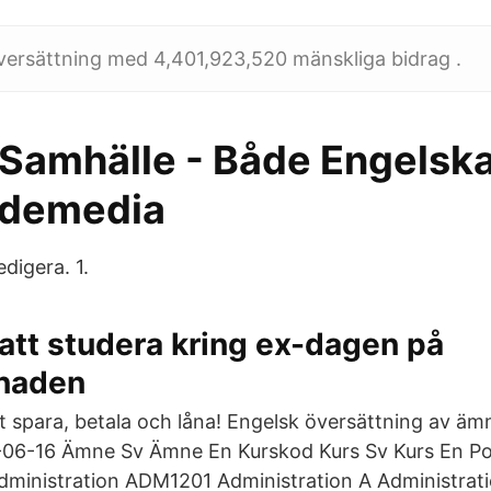
versättning med 4,401,923,520 mänskliga bidrag .
Samhälle - Både Engelska
ademedia
digera. 1.
att studera kring ex-dagen på
naden
tt spara, betala och låna! Engelsk översättning av äm
-06-16 Ämne Sv Ämne En Kurskod Kurs Sv Kurs En P
dministration ADM1201 Administration A Administrat