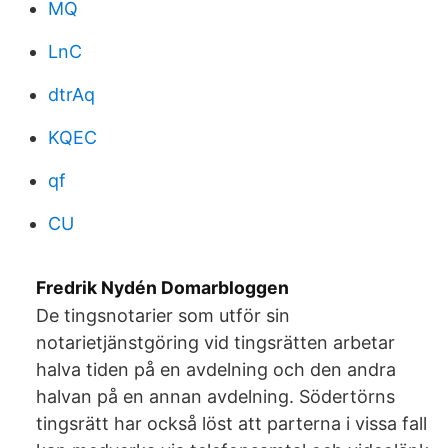
MQ
LnC
dtrAq
KQEC
qf
CU
Fredrik Nydén Domarbloggen
De tingsnotarier som utför sin
notarietjänstgöring vid tingsrätten arbetar
halva tiden på en avdelning och den andra
halvan på en annan avdelning. Södertörns
tingsrätt har också löst att parterna i vissa fall