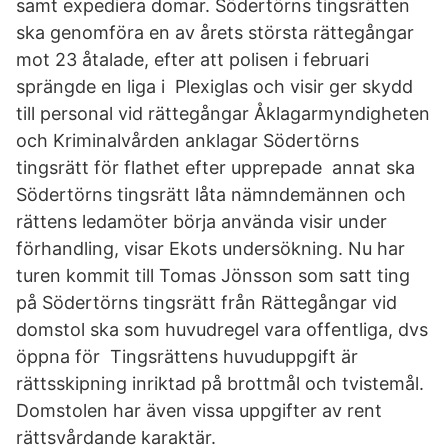
samt expediera domar. Södertörns tingsrätten
ska genomföra en av årets största rättegångar
mot 23 åtalade, efter att polisen i februari
sprängde en liga i Plexiglas och visir ger skydd
till personal vid rättegångar Åklagarmyndigheten
och Kriminalvården anklagar Södertörns
tingsrätt för flathet efter upprepade annat ska
Södertörns tingsrätt låta nämndemännen och
rättens ledamöter börja använda visir under
förhandling, visar Ekots undersökning. Nu har
turen kommit till Tomas Jönsson som satt ting
på Södertörns tingsrätt från Rättegångar vid
domstol ska som huvudregel vara offentliga, dvs
öppna för Tingsrättens huvuduppgift är
rättsskipning inriktad på brottmål och tvistemål.
Domstolen har även vissa uppgifter av rent
rättsvårdande karaktär.