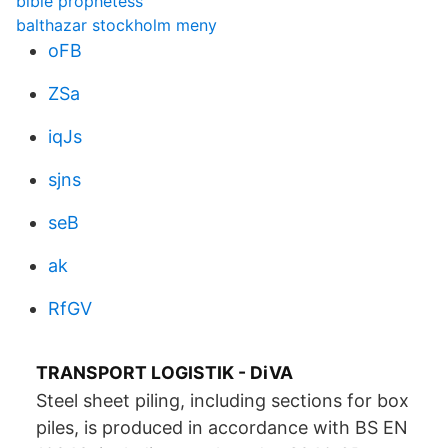
bible prophetess
balthazar stockholm meny
oFB
ZSa
iqJs
sjns
seB
ak
RfGV
TRANSPORT LOGISTIK - DiVA
Steel sheet piling, including sections for box
piles, is produced in accordance with BS EN