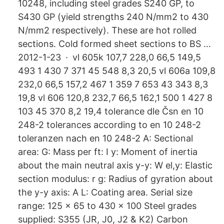
10248, including steel grades S240 GP, to
S430 GP (yield strengths 240 N/mm2 to 430
N/mm2 respectively). These are hot rolled
sections. Cold formed sheet sections to BS …
2012-1-23 · vl 605k 107,7 228,0 66,5 149,5
493 1 430 7 371 45 548 8,3 20,5 vl 606a 109,8
232,0 66,5 157,2 467 1 359 7 653 43 343 8,3
19,8 vl 606 120,8 232,7 66,5 162,1 500 1 427 8
103 45 370 8,2 19,4 tolerance dle Čsn en 10
248-2 tolerances according to en 10 248-2
toleranzen nach en 10 248-2 A: Sectional
area: G: Mass per ft: I y: Moment of inertia
about the main neutral axis y-y: W el,y: Elastic
section modulus: r g: Radius of gyration about
the y-y axis: A L: Coating area. Serial size
range: 125 x 65 to 430 x 100 Steel grades
supplied: S355 (JR, J0, J2 & K2) Carbon