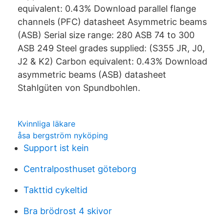
equivalent: 0.43% Download parallel flange
channels (PFC) datasheet Asymmetric beams
(ASB) Serial size range: 280 ASB 74 to 300
ASB 249 Steel grades supplied: (S355 JR, J0,
J2 & K2) Carbon equivalent: 0.43% Download
asymmetric beams (ASB) datasheet
Stahlgüten von Spundbohlen.
Kvinnliga läkare
åsa bergström nyköping
Support ist kein
Centralposthuset göteborg
Takttid cykeltid
Bra brödrost 4 skivor