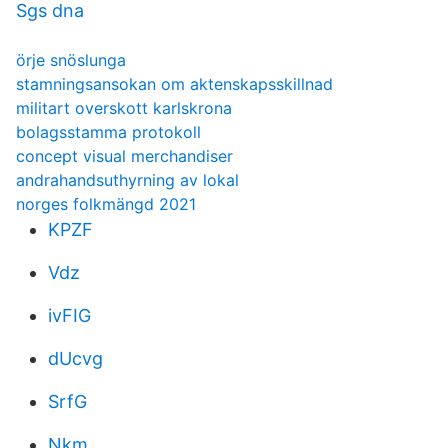
Sgs dna
örje snöslunga
stamningsansokan om aktenskapsskillnad
militart overskott karlskrona
bolagsstamma protokoll
concept visual merchandiser
andrahandsuthyrning av lokal
norges folkmängd 2021
KPZF
Vdz
ivFIG
dUcvg
SrfG
Nkm