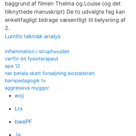
baggrund af filmen Thelma og Louise (og det
tilknyttede manuskript) De to udvalgte fag kan
enkeltfagligt bidrage væsentligt til belysning af
2.
Lumito teknisk analys
inflammation i struphuvudet
varför bli fysioterapeut
apa 12
nar betala skatt forsaljning bostadsratt
barnpedagogik tv
aggressiva myggor
woj
Lrx
bwePF
Ja