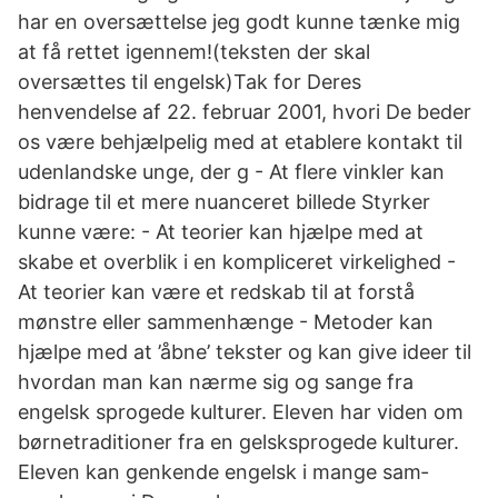
har en oversættelse jeg godt kunne tænke mig
at få rettet igennem!(teksten der skal
oversættes til engelsk)Tak for Deres
henvendelse af 22. februar 2001, hvori De beder
os være behjælpelig med at etablere kontakt til
udenlandske unge, der g - At flere vinkler kan
bidrage til et mere nuanceret billede Styrker
kunne være: - At teorier kan hjælpe med at
skabe et overblik i en kompliceret virkelighed -
At teorier kan være et redskab til at forstå
mønstre eller sammenhænge - Metoder kan
hjælpe med at ’åbne’ tekster og kan give ideer til
hvordan man kan nærme sig og sange fra
engelsk­ sprogede kulturer. Eleven har viden om
børnetraditioner fra en­ gelsksprogede kulturer.
Eleven kan genkende engelsk i mange sam­