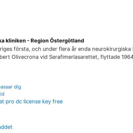
a kliniken - Region Östergötland
riges första, och under flera år enda neurokirurgiska 
ert Olivecrona vid Serafimerlasarettet, flyttade 1964 
passar dig
id
t pro dc license key free
addet