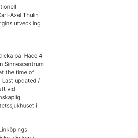
tionell
arl-Axel Thulin
rgins utveckling
klicka på Hace 4
nom Sinnescentrum
t the time of
g Last updated /
tt vid
nskaplig
tetssjukhuset i
Linköpings
ska kliniken i