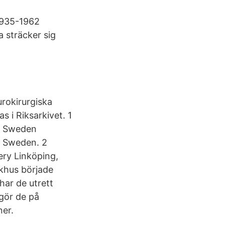
 1935-1962
a sträcker sig
urokirurgiska
as i Riksarkivet. 1
g, Sweden
g, Sweden. 2
ery Linköping,
ukhus började
har de utrett
 gör de på
ner.