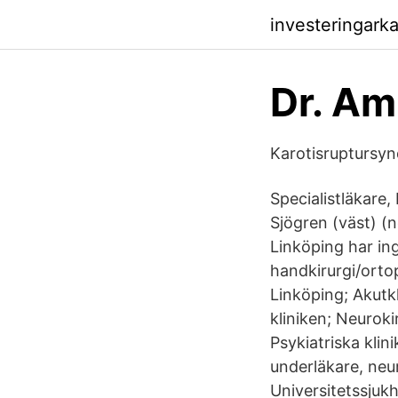
investeringark
Dr. Am
Karotisruptursyn
Specialistläkare,
Sjögren (väst) (n
Linköping har in
handkirurgi/ortop
Linköping; Akutkl
kliniken; Neuroki
Psykiatriska kli
underläkare, neur
Universitetssjukh