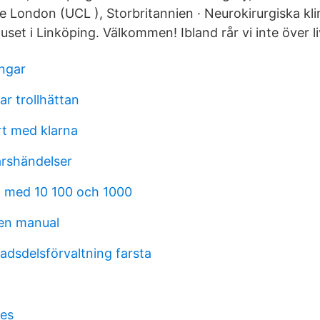
e London (UCL ), Storbritannien · Neurokirurgiska kli
uset i Linköping. Välkommen! Ibland rår vi inte över li
ingar
ar trollhättan
rt med klarna
ärshändelser
on med 10 100 och 1000
en manual
adsdelsförvaltning farsta
tes