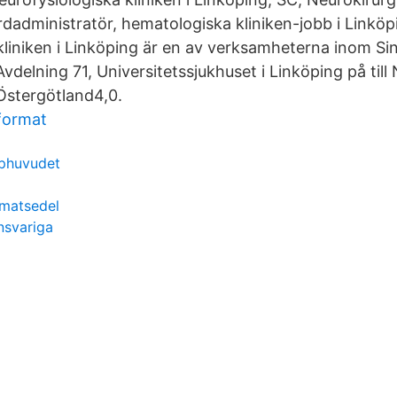
rdadministratör, hematologiska kliniken-jobb i Linköp
kliniken i Linköping är en av verksamheterna inom S
vdelning 71, Universitetssjukhuset i Linköping på till
 Östergötland4,0.
 format
uphuvudet
 matsedel
nsvariga