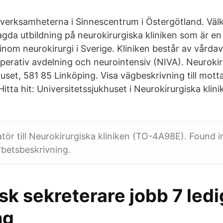
v verksamheterna i Sinnescentrum i Östergötland. Väl
gda utbildning på neurokirurgiska kliniken som är en
r inom neurokirurgi i Sverige. Kliniken består av vård
perativ avdelning och neurointensiv (NIVA). Neurokiru
uset, 581 85 Linköping. Visa vägbeskrivning till mot
itta hit: Universitetssjukhuset i Neurokirurgiska klini
tör till Neurokirurgiska kliniken (TO-4A98E). Found 
rbetsbeskrivning.
k sekreterare jobb 7 ledi
ng