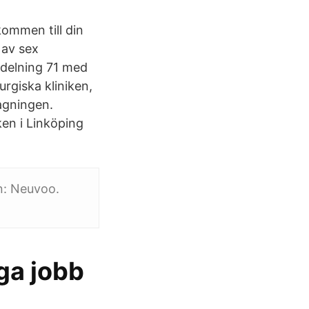
kommen till din
 av sex
avdelning 71 med
rgiska kliniken,
tagningen.
ken i Linköping
in: Neuvoo.
ga jobb