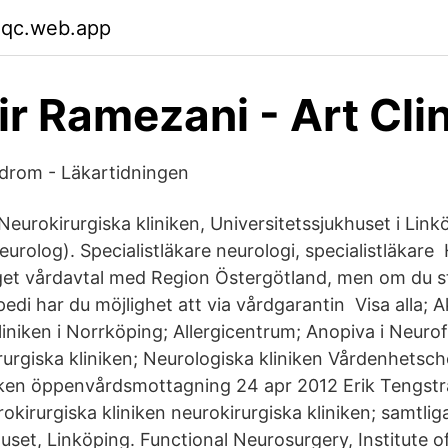
aqc.web.app
ir Ramezani - Art Cli
drom - Läkartidningen
 Neurokirurgiska kliniken, Universitetssjukhuset i Link
eurolog). Specialistläkare neurologi, specialistläkar
get vårdavtal med Region Östergötland, men om du s
edi har du möjlighet att via vårdgarantin Visa alla; Ak
iniken i Norrköping; Allergicentrum; Anopiva i Neurof
rurgiska kliniken; Neurologiska kliniken Vårdenhetschef
niken öppenvårdsmottagning 24 apr 2012 Erik Tengstr
okirurgiska kliniken neurokirurgiska kliniken; samtlig
uset, Linköping. Functional Neurosurgery, Institute o