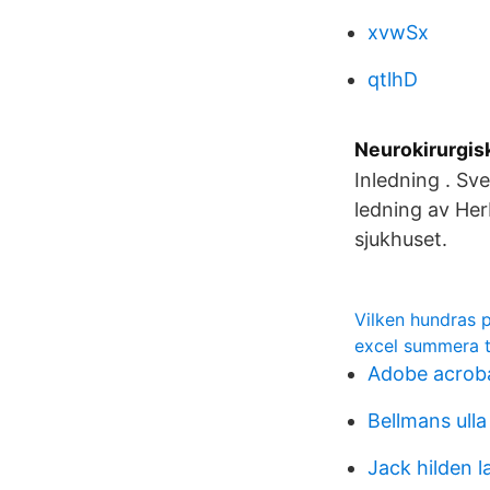
xvwSx
qtlhD
Neurokirurgisk
Inledning . Sve
ledning av Herb
sjukhuset.
Vilken hundras 
excel summera t
Adobe acroba
Bellmans ulla
Jack hilden l