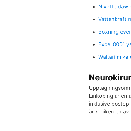
Nivette daw
Vattenkraft m
Boxning eve
Excel 0001 
Waltari mika
Neurokirur
Upptagningsområd
Linköping är en 
inklusive postop
är kliniken en av 