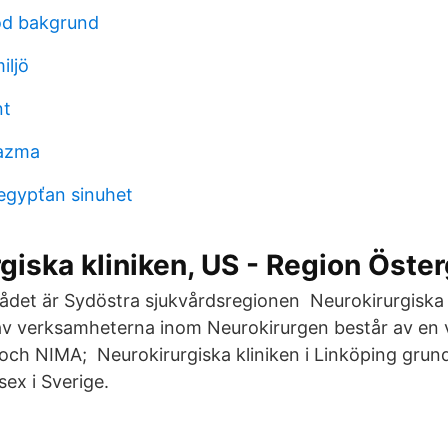
od bakgrund
iljö
nt
yazma
 egypťan sinuhet
giska kliniken, US - Region Öste
et är Sydöstra sjukvårdsregionen Neurokirurgiska k
av verksamheterna inom Neurokirurgen består av en 
 och NIMA; Neurokirurgiska kliniken i Linköping grun
sex i Sverige.