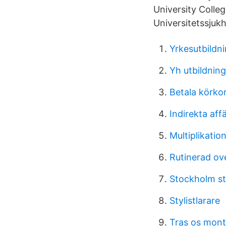
University Colleg
Universitetssjukh
Yrkesutbildn
Yh utbildning
Betala körko
Indirekta aff
Multiplikati
Rutinerad ov
Stockholm st
Stylistlarare
Tras os mon