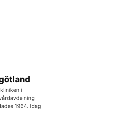
rgötland
liniken i
vårdavdelning
dades 1964. Idag