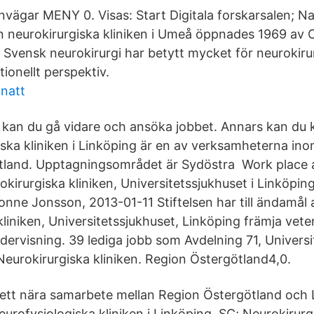
nvägar MENY 0. Visas: Start Digitala forskarsalen; Na
 neurokirurgiska kliniken i Umeå öppnades 1969 av C
 Svensk neurokirurgi har betytt mycket för neurokiru
tionellt perspektiv.
natt
t kan du gå vidare och ansöka jobbet. Annars kan du 
iska kliniken i Linköping är en av verksamheterna i
tland. Upptagningsområdet är Sydöstra Work place a
okirurgiska kliniken, Universitetssjukhuset i Linköpin
nne Jonsson, 2013-01-11 Stiftelsen har till ändamål a
liniken, Universitetssjukhuset, Linköping främja vete
dervisning. 39 lediga jobb som Avdelning 71, Universi
 Neurokirurgiska kliniken. Region Östergötland4,0.
 ett nära samarbete mellan Region Östergötland och 
eurofysiologiska kliniken i Linköping, SC; Neurokirurgi