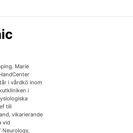
nic
öping. Marie
e HandCenter
tår i vårdkö inom
utkliniken i
ysiologiska
 till
and, vikarierande
a vid
f Neurology,