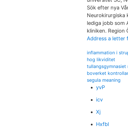
Sök efter nya Vå
Neurokirurgiska 
lediga jobb som A
kliniken. Region
Address a letter
inflammation i str
hog likviditet
tullangsgymnasiet
boverket kontrolla
segula meaning
yvP
icv
Xj
HxfbI