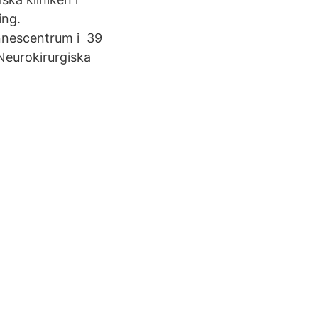
ing.
innescentrum i 39
 Neurokirurgiska