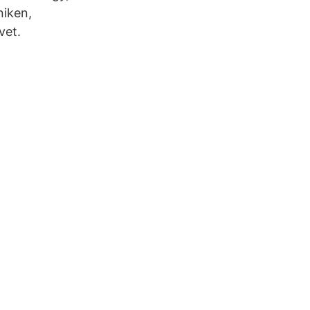
niken,
vet.