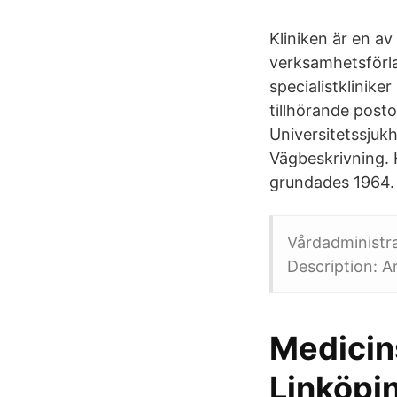
Kliniken är en a
verksamhetsförla
specialistklinike
tillhörande posto
Universitetssjukh
Vägbeskrivning. H
grundades 1964.
Vårdadministra
Description: A
Medicins
Linköpi