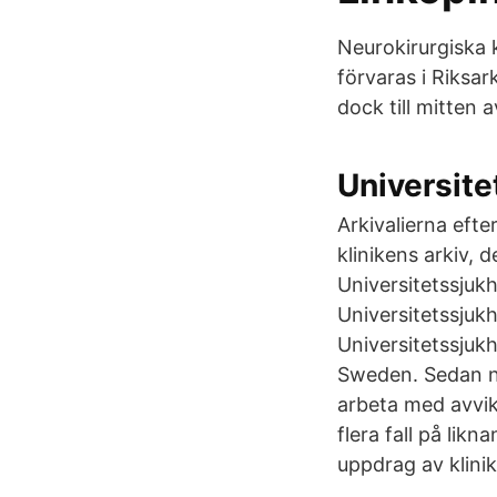
Neurokirurgiska 
förvaras i Riksar
dock till mitten a
Universite
Arkivalierna eft
klinikens arkiv, d
Universitetssjuk
Universitetssjukh
Universitetssjuk
Sweden. Sedan ne
arbeta med avvik
flera fall på lik
uppdrag av klinik