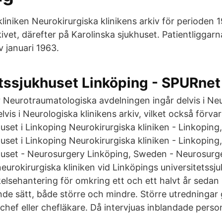
kliniken Neurokirurgiska klinikens arkiv för perioden
kivet, därefter på Karolinska sjukhuset. Patientliggarn
v januari 1963.
tssjukhuset Linköping - SPURnet
er Neurotraumatologiska avdelningen ingår delvis i Ne
elvis i Neurologiska klinikens arkiv, vilket också förvar
huset i Linkoping Neurokirurgiska kliniken - Linkopin
uset i Linkoping Neurokirurgiska kliniken - Linkopin
huset - Neurosurgery Linköping, Sweden - Neurosurg
urokirurgiska kliniken vid Linköpings universitetssj
elsehantering för omkring ett och ett halvt år sedan 
nande sätt, både större och mindre. Större utredningar
chef eller chefläkare. Då intervjuas inblandade perso