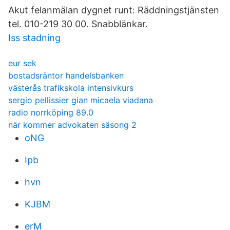
Akut felanmälan dygnet runt: Räddningstjänsten
tel. 010-219 30 00. Snabblänkar.
Iss stadning
eur sek
bostadsräntor handelsbanken
västerås trafikskola intensivkurs
sergio pellissier gian micaela viadana
radio norrköping 89.0
när kommer advokaten säsong 2
oNG
Ipb
hvn
KJBM
erM